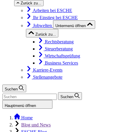
Zurück zu...
Arbeiten bei ESCHE
Ihr Einstieg bei ESCHE
Jobwelten
Untermenü öffnen
Zurück zu...
Rechtsberatung
Steuerberatung
Wirtschaftsprüfung
Business Services
Karriere-Events
Stellenangebote
Suchen
Suchen
Hauptmenü öffnen
Home
Blog und News
ESCHE Blog